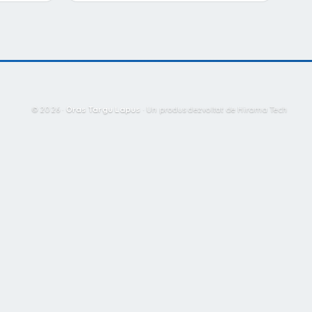
© 2026 ·
Oras Targu Lapus
·
Un produs dezvoltat de Hirama Tech