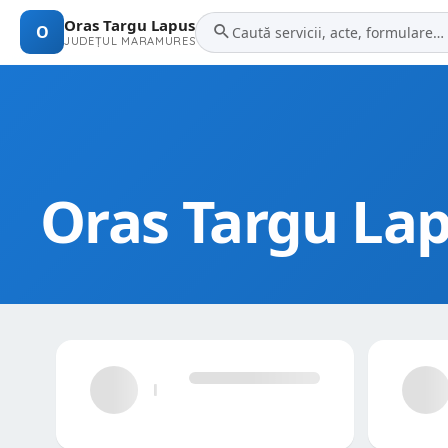
Oras Targu Lapus
O
JUDEȚUL MARAMURES
Oras Targu La