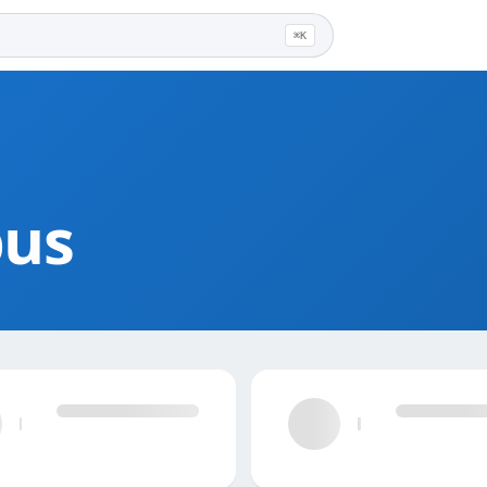
⌘K
pus